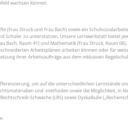
mfeld wachsen können.
äfte (Frau Struck und Frau Bach) sowie ein Schulsozialarbei
d Schüler zu unterstützen. Unsere Lernwerkstatt bietet jew
rau Bach, Raum 41) und Mathematik (Frau Struck, Raum 06),
chneiderten Arbeitsplänen arbeiten können oder für weit
etzung ihrer Arbeitsaufträge aus dem inklusiven Regelsch
ifferenzierung, um auf die unterschiedlichen Lernstände u
richtsmaterialien und -methoden sowie die Möglichkeit, in k
ese-Rechtschreib-Schwäche (LRS) sowie Dyskalkulie („Reche
rn