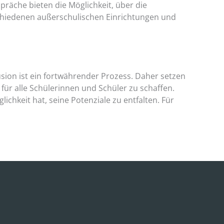
präche bieten die Möglichkeit, über die
chiedenen außerschulischen Einrichtungen und
usion ist ein fortwährender Prozess. Daher setzen
für alle Schülerinnen und Schüler zu schaffen.
ichkeit hat, seine Potenziale zu entfalten. Für