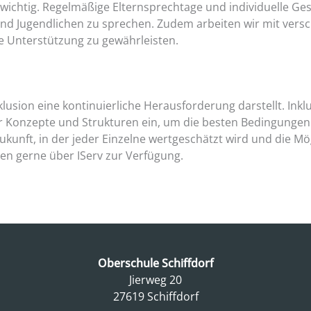
wichtig. Regelmäßige Elternsprechtage und individuelle Ges
nd Jugendlichen zu sprechen. Zudem arbeiten wir mit vers
 Unterstützung zu gewährleisten.
usion eine kontinuierliche Herausforderung darstellt. Inkl
er Konzepte und Strukturen ein, um die besten Bedingungen 
unft, in der jeder Einzelne wertgeschätzt wird und die Mögl
en gerne über IServ zur Verfügung.
Oberschule Schiffdorf
Jierweg 20
27619 Schiffdorf