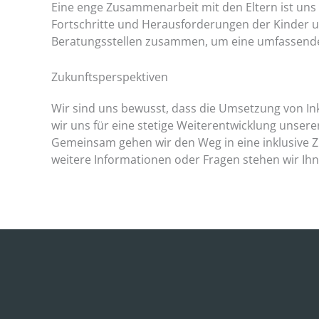
Eine enge Zusammenarbeit mit den Eltern ist uns 
Fortschritte und Herausforderungen der Kinder u
Beratungsstellen zusammen, um eine umfassende
Zukunftsperspektiven
Wir sind uns bewusst, dass die Umsetzung von Inkl
wir uns für eine stetige Weiterentwicklung unser
Gemeinsam gehen wir den Weg in eine inklusive Zuk
weitere Informationen oder Fragen stehen wir Ihn