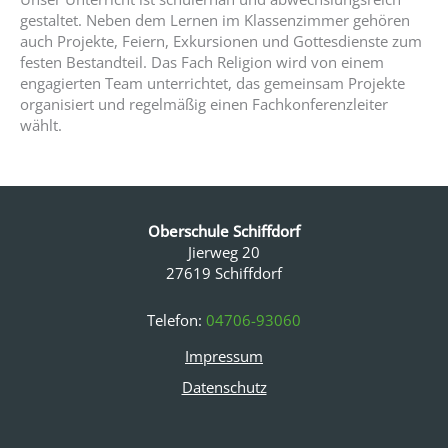
gestaltet. Neben dem Lernen im Klassenzimmer gehören
auch Projekte, Feiern, Exkursionen und Gottesdienste zum
festen Bestandteil. Das Fach Religion wird von einem
engagierten Team unterrichtet, das gemeinsam Projekte
organisiert und regelmäßig einen Fachkonferenzleiter
wählt.
Oberschule Schiffdorf
Jierweg 20
27619 Schiffdorf
Telefon:
04706-93060
Impressum
Datenschutz