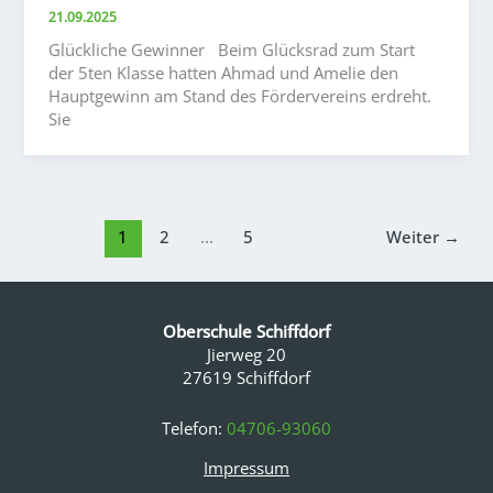
21.09.2025
Glückliche Gewinner Beim Glücksrad zum Start
der 5ten Klasse hatten Ahmad und Amelie den
Hauptgewinn am Stand des Fördervereins erdreht.
Sie
1
2
…
5
Weiter
→
Oberschule Schiffdorf
Jierweg 20
27619 Schiffdorf
Telefon:
04706-93060
Impressum