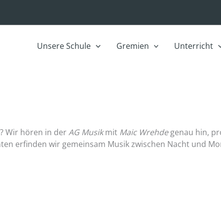
Unsere Schule
Gremien
Unterricht
? Wir hören in der
AG Musik
mit
Maic Wrehde
genau hin, p
en erfinden wir gemeinsam Musik zwischen Nacht und Mor